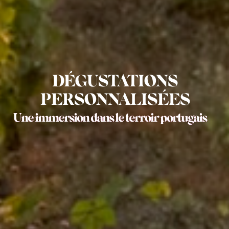
DÉGUSTATIONS
PERSONNALISÉES
U
n
e
i
m
m
e
r
s
i
o
n
d
a
n
s
l
e
t
e
r
r
o
i
r
p
o
r
t
u
g
a
i
s