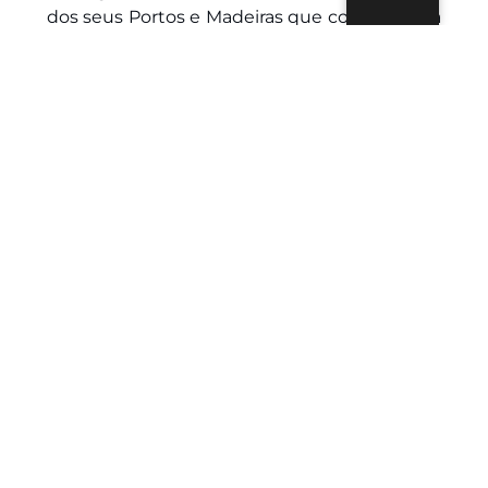
dos seus Portos e Madeiras que contam uma
história. Com paixão, terroir e prazer,
oferecemos uma experiência acolhedora,
onde cada gole é um momento de partilha,
autenticidade, prazer e qualidade. Porto e
vinhos Madeira que contam uma história.
Com paixão, terroir e prazer, oferecemos-lhe
uma experiência de convívio, onde cada gole
é um momento de partilha, autenticidade,
prazer e qualidade.
FORMULÁRIO DE
CONTACTO