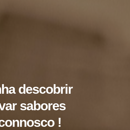
nha descobrir
ovar sabores
connosco !