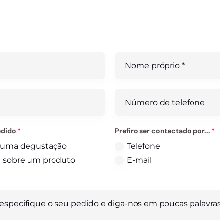
em um pergunta? Uma encomenda? Estamos aqui para si
edido
Prefiro ser contactado por...
 uma degustação
Telefone
 sobre um produto
E-mail